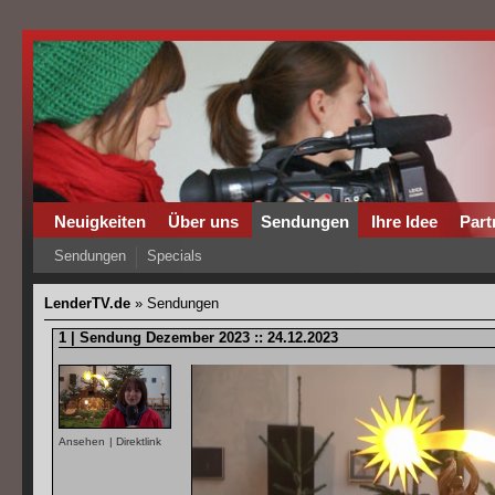
Neuigkeiten
Über uns
Sendungen
Ihre Idee
Part
Sendungen
Specials
LenderTV.de
» Sendungen
1 | Sendung Dezember 2023 :: 24.12.2023
Ansehen
|
Direktlink